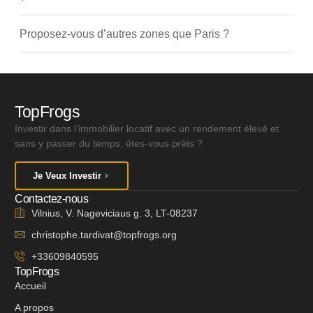
Proposez-vous d’autres zones que Paris ?
TopFrogs
Investir dans l’immobilier locatif avec un rendement élevé et
sans y passer du temps, êtes-vous prêts ?
Je Veux Investir
Contactez-nous
Vilnius, V. Nageviciaus g. 3, LT-08237
christophe.tardivat@topfrogs.org
+33609840595
TopFrogs
Accueil
A propos