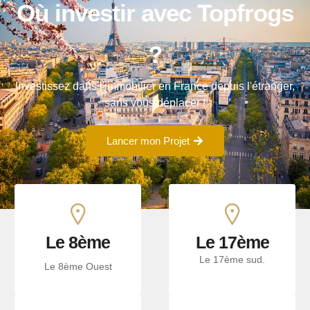
Où investir avec Topfrogs
?
Investissez dans l'immobilier en France depuis l'étranger,
sans vous déplacer !
Lancer mon Projet
Le 8ème
Le 17ème
Le 17ème sud.
Le 8ème Ouest