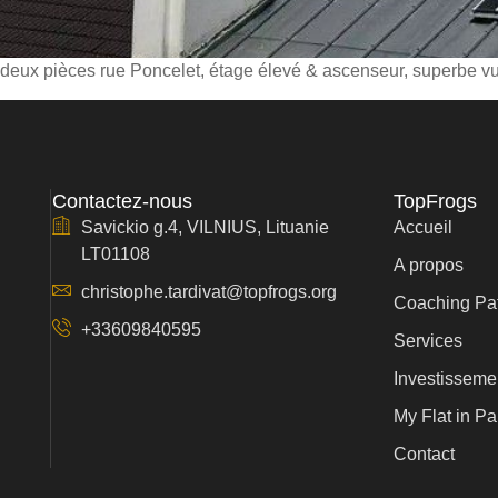
 deux pièces rue Poncelet, étage élevé & ascenseur, superbe v
Contactez-nous
TopFrogs
Savickio g.4, VILNIUS, Lituanie
Accueil
LT01108
A propos
christophe.tardivat@topfrogs.org
Coaching Pat
+33609840595
Services
Investissemen
My Flat in Pa
Contact