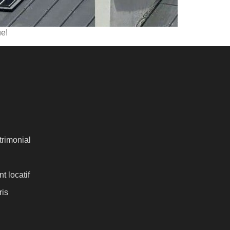
ue!
rimonial
t locatif
ris