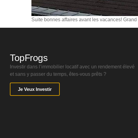
Suite bonnes affaires avant les vacances! Grand
TopFrogs
Investir dans l’immobilier locatif avec un rendement élevé
et sans y passer du temps, êtes-vous prêts ?
Je Veux Investir