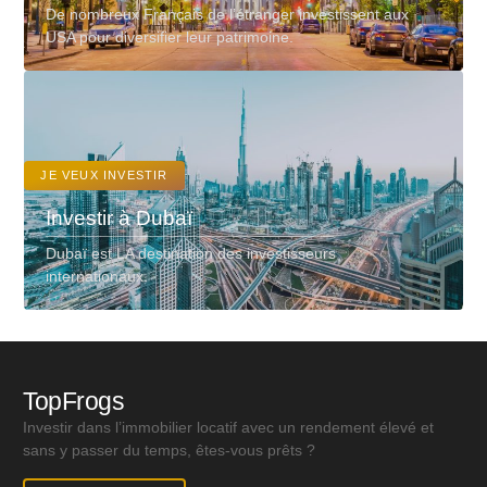
De nombreux Français de l’étranger investissent aux
USA pour diversifier leur patrimoine.
JE VEUX INVESTIR
Investir à Dubaï
Dubaï est LA destination des investisseurs
internationaux.
TopFrogs
Investir dans l’immobilier locatif avec un rendement élevé et
sans y passer du temps, êtes-vous prêts ?