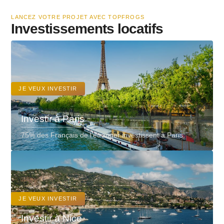
LANCEZ VOTRE PROJET AVEC TOPFROGS
Investissements locatifs
JE VEUX INVESTIR
Investir à Paris
75% des Français de l’étranger investissent à Paris.
VIEW DETAIL
JE VEUX INVESTIR
Investir à Nice