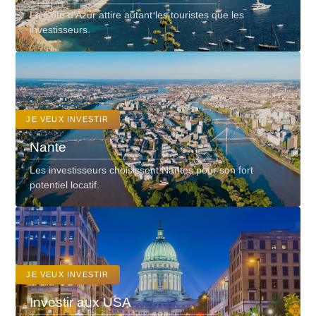
La Côte d’Azur attire autant les touristes que les
investisseurs.
JE VEUX INVESTIR
Nante
Les investisseurs choisissent Nantes pour son fort
potentiel locatif.
JE VEUX INVESTIR
Investir aux USA