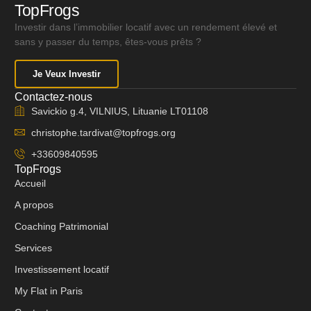
TopFrogs
Investir dans l’immobilier locatif avec un rendement élevé et
sans y passer du temps, êtes-vous prêts ?
Je Veux Investir
Contactez-nous
Savickio g.4, VILNIUS, Lituanie LT01108
christophe.tardivat@topfrogs.org
+33609840595
TopFrogs
Accueil
A propos
Coaching Patrimonial
Services
Investissement locatif
My Flat in Paris